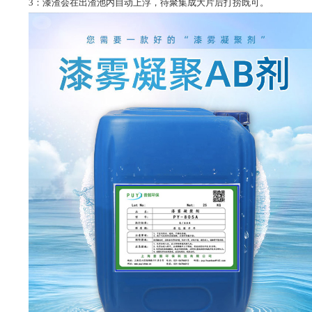
3：漆渣会在出渣池内自动上浮，待聚集成大片后打捞既可。