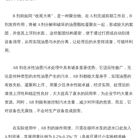
B 剂则如同 “收尾大将”，是一种聚合物。在 A 剂完成前期工作后，B 
剂发挥作用，将被 A 剂分解和破坏的油墨颗粒凝聚在一起，形成较大的絮
团，并使其上浮到水面 。这些絮团结构紧密，便于通过打捞或自动刮渣
设备清理，从而实现油墨与水的分离，让处理后的水变得清澈，可循环利
用。
AB 剂在水性油墨污水处理中具有诸多显著优势。它适应性极广，无
论是何种类型的水性油墨产生的污水，AB 剂都能大显身手，实现油墨的
有效失粘、凝聚和上浮 。用量少且净水性能卓越，经济实用。处理后的
漆渣上浮性和稳定性良好，大大提高了废水的回用率，为企业节约大量水
资源。同时，AB 剂能有效控制污水含量，减少对环境的危害。而且，它
对设备也无腐蚀，不会对生产设备造成损害。
在实际使用中，AB 剂的操作简便。只需在循环水泵的进水口处加入 
A 剂溶液，常规用量比例为 0.2%-0.3%/ 方（具体可通过小实验精准确