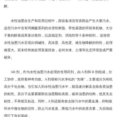
解。
水性油墨在生产和应用过程中，因设备清洗等原因会产生大量污水。
这些污水中含有丙烯酸系列的水溶性树脂、带色基团的环状有机物、大分
子量的醇基或苯基分散剂，以及稳定剂、消泡剂等十多种助剂 。这使得
水性油墨污水呈现出弱碱性、高浓度、高色度、难生物降解的特性，处理
难度大。若未经有效处理直接排放，会对水体、土壤等生态环境造成严重
破坏。
AB 剂，作为水性油墨污水处理的专用药剂，由 A 剂和 B 剂组成，分
工协作，发挥着神奇功效。A 剂堪称污水净化的 “先锋”，主要成分为有机
高分子化合物。当它加入到水性油墨污水中，能迅速分解及去除各类油墨
的粘性。其分子会紧紧吸附在油墨颗粒表面，破坏油墨的结构，使其失去
粘性，不再相互粘连。同时，A 剂还能有效去除污水中的重金属，抑制循
环水中微生物的活性，防止污水发臭，降低污水中的杂质含量，为后续处
理打下良好基础 。