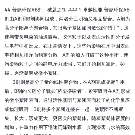
## 普懿环保AB剂：破题之钥 ### 1. 卓越性能 普懿环保AB
剂由A剂和B剂协同组成，两者分工明确又相互配合。A剂为
高分子阳离子聚合物，其阳离子基团如同敏锐的“猎手”，迅
速与带负电荷的油漆微粒、胶体粒子以及表面活性剂分子发
生电荷中和反应。在正常情况下，这些污染物在水中因表面
电荷相互排斥而稳定分散，A剂的加入打破了这种平衡，使
污染物粒子之间的静电斥力减弱，它们开始相互靠近、碰
撞，逐渐凝聚成微小絮团。
B剂则是高分子量的线性聚合物，在A剂完成凝聚作用
后，B剂的长链分子犹如“桥梁搭建者”，紧密吸附在A剂形成
的微小絮团表面。通过活性基团与絮团表面粒子的化学反应
或物理吸附，B剂将多个絮团连接在一起，使絮团不断聚
集、长大，形成更大、更密实的絮凝体。随着絮凝体密度的
增加，在重力作用下迅速沉降到水底，实现漆雾与水的高效