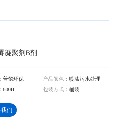
雾凝聚剂B剂
：
普懿环保
产品颜色：
喷漆污水处理
：
800B
包装方式：
桶装
系我们