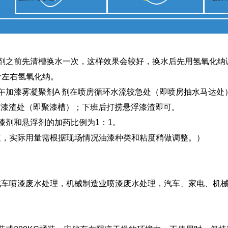
剂之前先清槽换水一次，这样效果会较好，换水后先用氢氧化纳调
0公斤左右氢氧化纳。
午加漆雾凝聚剂A 剂在喷房循环水流较急处（即喷房抽水马达
捞漆渣处（即聚漆槽）；下班后打捞悬浮漆渣即可。
漆剂和悬浮剂的加药比例为1：1。
值，实际用量需根据现场情况油漆种类和粘度稍做调整。）
汽车喷漆废水处理，机械制造业喷漆废水处理，汽车、家电、机