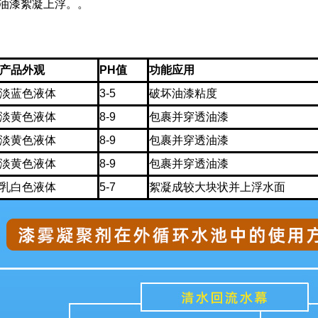
使油漆絮凝上浮。。
产品外观
PH值
功能应用
淡蓝色液体
3-5
破坏油漆粘度
淡黄色液体
8-9
包裹并穿透油漆
淡黄色液体
8-9
包裹并穿透油漆
淡黄色液体
8-9
包裹并穿透油漆
乳白色液体
5-7
絮凝成较大块状并上浮水面