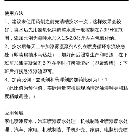
使用方法
1、建议未使用药剂之前先清槽换水一次，这样效果会较
好，换水后先用氢氧化纳调整水质一般控制在7-9PH值范
围，添加比例为每吨水加入1.5-2.0公斤左右氢氧化纳。
2、换水后每天上午加漆雾凝聚剂A 剂在喷房循环水流较急
处（即喷房抽水马达处）；加好药后照常生产和喷漆，在下
班前加漆雾凝聚剂B 剂在平时打捞漆渣处（即聚漆槽）；下
班后打捞悬浮漆渣即可。
3、加药比例：去漆剂和悬浮剂的加药比例为1：1。
（此比值为预估值，实际用量需根据现场情况油漆种类和粘
度稍做调整。）
应用领域
家电喷漆废水，汽车喷漆废水处理，机械制造业喷漆废水处
理，汽车、家电、机械制造、手机外壳、家俱、电脑机壳喷