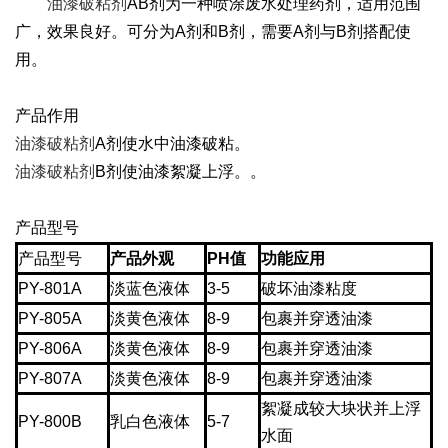
油漆破粘剂
AB剂为一种喷涂废水处理药剂，适用范围
广，效果良好。可分为A剂和B剂，需要A剂与B剂搭配使
用。
产品作用
油漆破粘剂
A剂使水中油漆破粘。
油漆破粘剂
B剂使油漆絮凝上浮。。
产品型号
产品型号
产品外观
PH值
功能应用
PY-801A
淡蓝色液体
3-5
破坏油漆粘度
PY-805A
淡黄色液体
8-9
包裹并穿透油漆
PY-806A
淡黄色液体
8-9
包裹并穿透油漆
PY-807A
淡黄色液体
8-9
包裹并穿透油漆
絮凝成较大块状并上浮
PY-800B
乳白色液体
5-7
水面